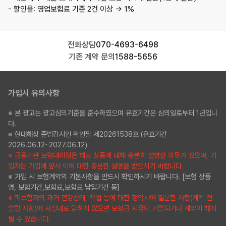
- 할인율: 영업보험료 기준 2건 이상 → 1%
전화상담
070-4693-6498
기존 계약 문의
1588-5656
가입시 유의사항
※ 본 광고는 광고심의기준을 준수하였으며 유효기간은 심의일로부터 1년입니
다.
※ 현대해상 준법감시인 확인필 제20261538호 (유효기간
2026.06.12~2027.06.12)
※ 금융기관 보험대리점은 해당 상품에 대해 충분히 설명할 의무가 있으며, 가
입자는 가입에 앞서 이에 대한 충분한 설명을 받으시기 바랍니다.
※ 가입 시 보험계약의 기본사항을 반드시 확인하시기 바랍니다. [보험 상품
명, 보험기간,보험료,보험료 납입기간 등]
※ 피보험자의 과거 건강상태, 작업 등에 대한 청약서에 질문한 사항(계약 전
알릴 사항)에 사실대로 답하지 않으면 보험금 지급이 거절되거나 계약이 해지
될 수 있습니다.